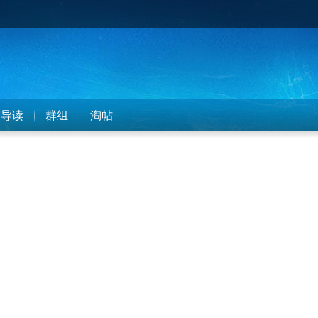
导读
群组
淘帖