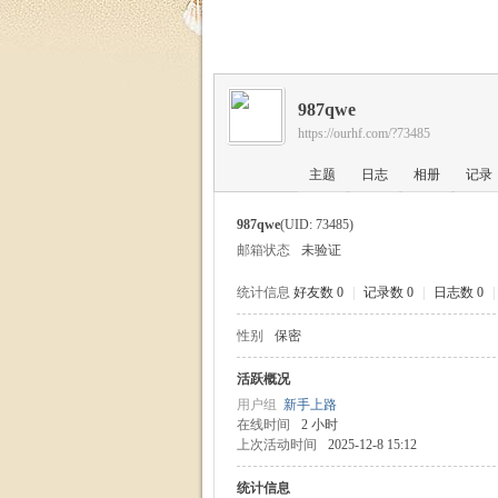
福
987qwe
https://ourhf.com/?73485
主题
日志
相册
记录
987qwe
(UID: 73485)
邮箱状态
未验证
家
统计信息
好友数 0
|
记录数 0
|
日志数 0
|
性别
保密
活跃概况
用户组
新手上路
在线时间
2 小时
上次活动时间
2025-12-8 15:12
统计信息
园