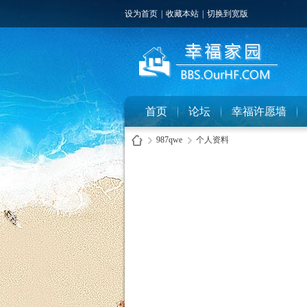
设为首页
|
收藏本站
|
切换到宽版
首页
论坛
幸福许愿墙
987qwe
个人资料
幸
›
›