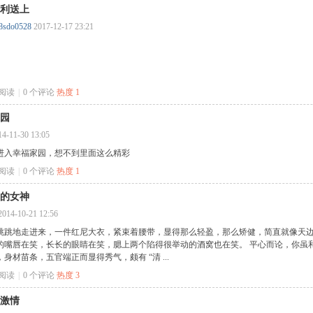
利送上
8sdo0528
2017-12-17 23:21
次阅读
|
0
个评论
热度
1
园
14-11-30 13:05
进入幸福家园，想不到里面这么精彩
次阅读
|
0
个评论
热度
1
的女神
2014-10-21 12:56
跳跳地走进来，一件红尼大衣，紧束着腰带，显得那么轻盈，那么矫健，简直就像天边
的嘴唇在笑，长长的眼睛在笑，腮上两个陷得很举动的酒窝也在笑。 平心而论，你虽和
身材苗条，五官端正而显得秀气，颇有 “清 ...
次阅读
|
0
个评论
热度
3
的激情