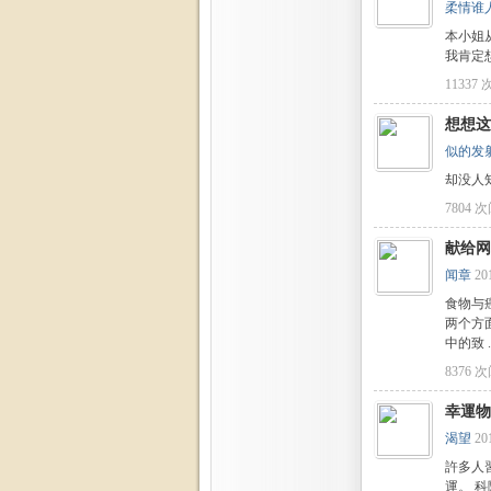
柔情谁
本小姐
我肯定
11337
想想这
似的发
却没人
7804 
献给网
闻章
20
食物与
两个方
中的致 ..
8376 
幸運物
渴望
20
許多人
運。 