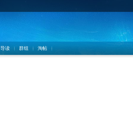
导读
群组
淘帖