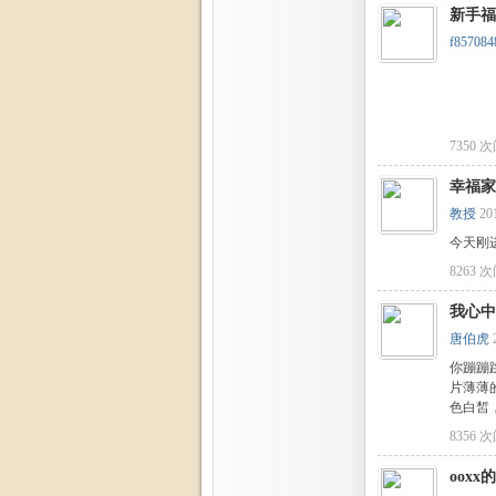
新手福
f857084
7350 
幸福家
教授
20
社
今天刚
8263 
我心中
唐伯虎
你蹦蹦
片薄薄
色白皙，
8356 
区
ooxx