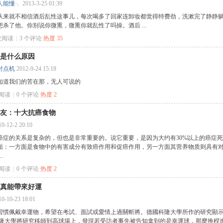
人能懂╮
2013-3-25 01:39
从来就不相信酒后乱性这事儿，每次喝多了回家连卸妆都觉得特费劲，洗漱完了静静
想杀了他。你别说你微熏，微熏你就乱性了吗操。酒后 ...
 次阅读
|
3
个评论
热度
35
是什么原因
射点机
2012-9-24 15:18
知道我们的苦在那，无人可说的
次阅读
|
0
个评论
热度
2
友：十大抗癌食物
10-12-2 20:10
癌症的关系是复杂的，但也是非常重要的。说它重要，是因为大约有30%以上的癌症
面：一方面是食物中的有害成分有致癌作用和促癌作用，另一方面其营养物质则具有
.
次阅读
|
0
个评论
热度
2
真能帶來好運
10-10-23 18:01
習慣佩戴幸運物，希望在考試、面試或愛情上過關斬將。德國科隆大學所作的研究顯
科隆大學將研究移師到高球場上，發現若受訪者事先被告知拿到的是幸運球，那麼推桿