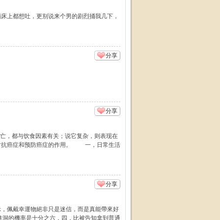
躺床上都想吐，更别说来个男的剧烈捅我几下，
分享
分享
死亡，都与饮食因素有关；说它复杂，则表现在
对抗癌症和预防癌症的作用。 一，日常生活
分享
示，佩戴幸運物絕非只是迷信，而是真能帶來好
進洞的機率是十分之六．四，比被告知拿到普通