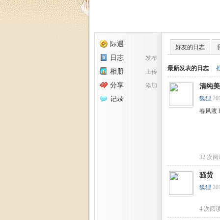
福
际遇
好友的日志
日志
发布
最新发表的日志
|
相册
上传
分享
添加
清纯美
狐狸
20
记录
春风渡 htt
家
32 次
骚货
狐狸
20
4 次阅
园