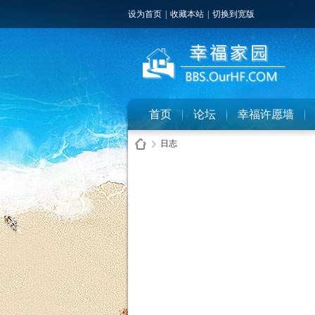
设为首页
|
收藏本站
|
切换到宽版
首页
论坛
幸福许愿墙
日志
幸
›