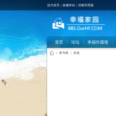
设为首页
|
收藏本站
|
切换到宽版
首页
论坛
幸福许愿墙
舍与得
好友
幸
›
›