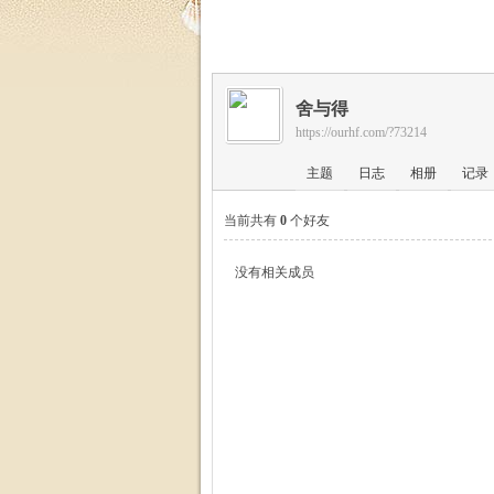
福
舍与得
https://ourhf.com/?73214
主题
日志
相册
记录
当前共有
0
个好友
家
没有相关成员
园