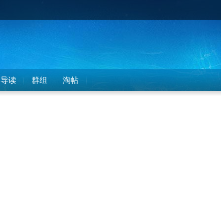
导读
群组
淘帖