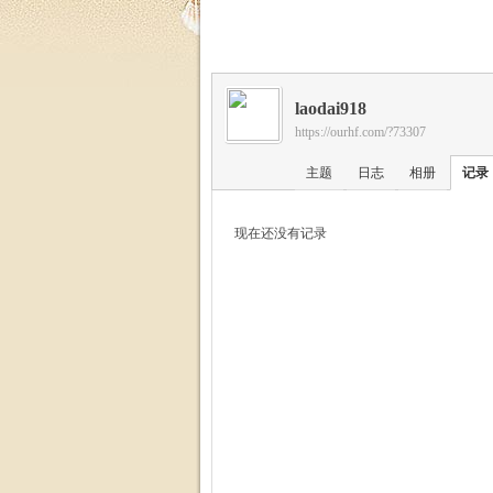
福
laodai918
https://ourhf.com/?73307
主题
日志
相册
记录
现在还没有记录
家
园