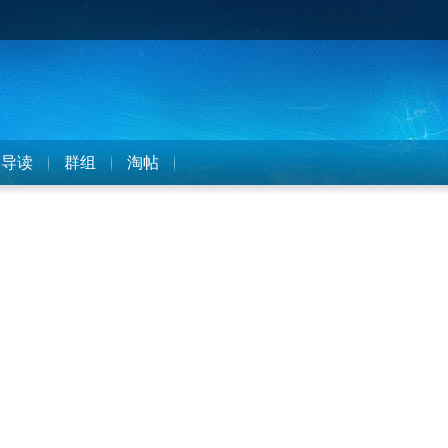
导读
群组
淘帖