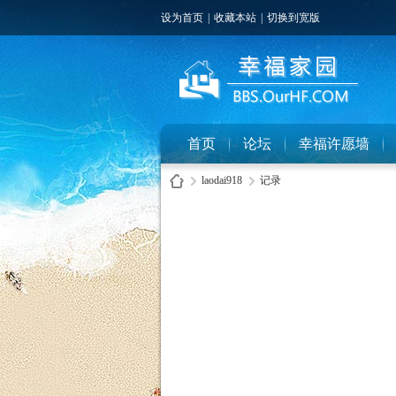
设为首页
|
收藏本站
|
切换到宽版
首页
论坛
幸福许愿墙
laodai918
记录
幸
›
›