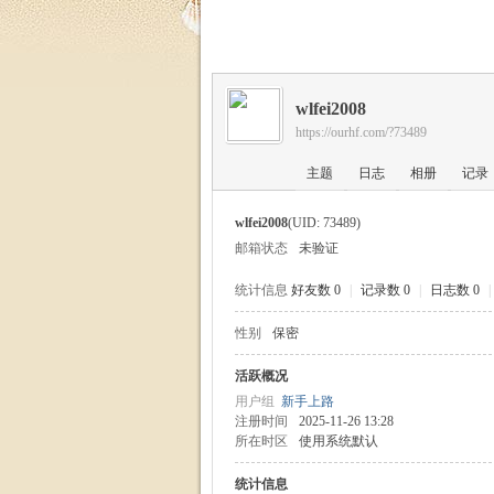
福
wlfei2008
https://ourhf.com/?73489
主题
日志
相册
记录
wlfei2008
(UID: 73489)
邮箱状态
未验证
家
统计信息
好友数 0
|
记录数 0
|
日志数 0
|
性别
保密
活跃概况
用户组
新手上路
注册时间
2025-11-26 13:28
所在时区
使用系统默认
统计信息
园