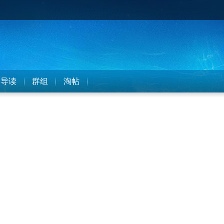
导读
群组
淘帖