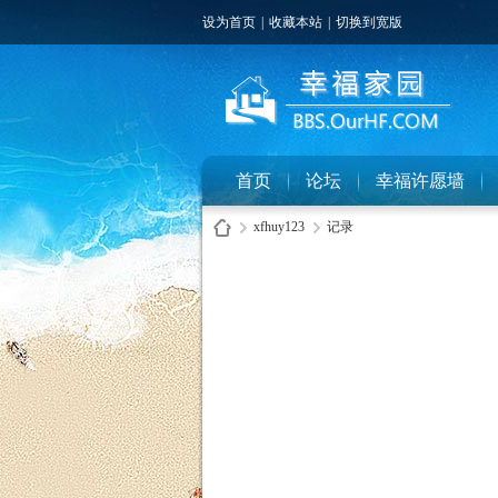
设为首页
|
收藏本站
|
切换到宽版
首页
论坛
幸福许愿墙
xfhuy123
记录
幸
›
›