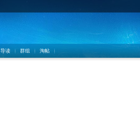
导读
群组
淘帖