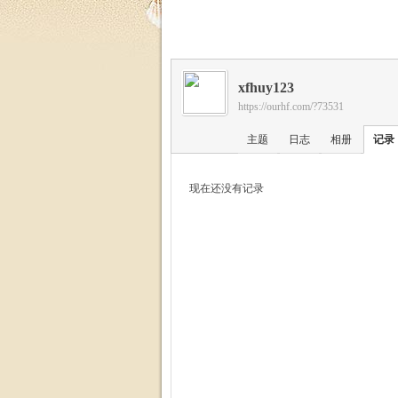
福
xfhuy123
https://ourhf.com/?73531
主题
日志
相册
记录
现在还没有记录
家
园