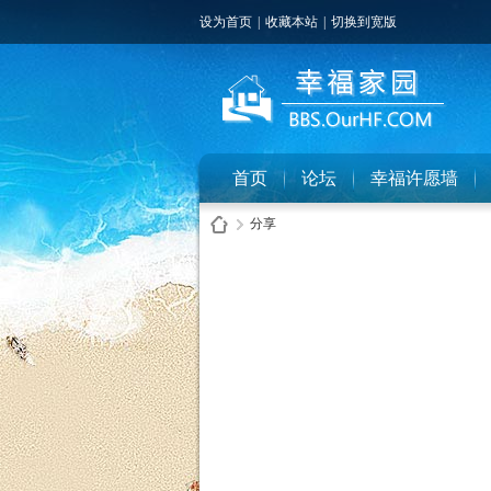
设为首页
|
收藏本站
|
切换到宽版
首页
论坛
幸福许愿墙
分享
幸
›