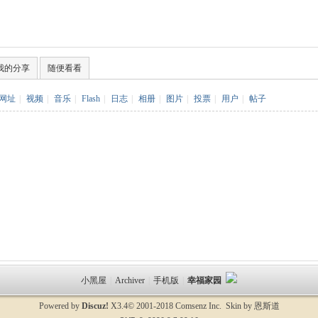
我的分享
随便看看
网址
|
视频
|
音乐
|
Flash
|
日志
|
相册
|
图片
|
投票
|
用户
|
帖子
小黑屋
|
Archiver
|
手机版
|
幸福家园
Powered by
Discuz!
X3.4
© 2001-2018 Comsenz Inc. Skin by 恩斯道