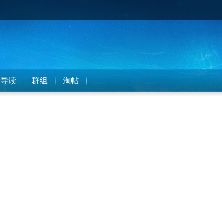
导读
群组
淘帖