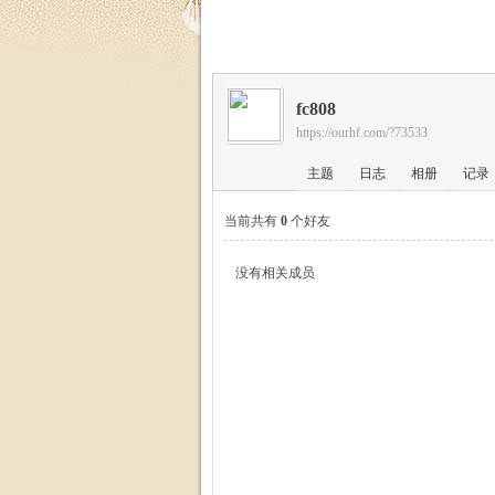
福
fc808
https://ourhf.com/?73533
主题
日志
相册
记录
当前共有
0
个好友
家
没有相关成员
园