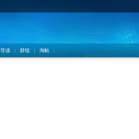
导读
群组
淘帖