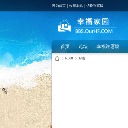
设为首页
|
收藏本站
|
切换到宽版
首页
论坛
幸福许愿墙
fc808
好友
幸
›
›