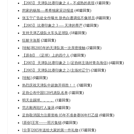
【2005】 天津队比赛印象之 4 -- 不成熟的表现
(1篇回复)
想家的杨旭----希希独家采访报道
(40篇回复)
张玉宁广告处女作曝光 肤色白遭调侃不像球员
(8篇回复)
【2005】 比赛印象之 3 ---- 天津的尊严
(3篇回复)
支持天津乙级队火车头足球队
(18篇回复)
狂耐卡洛斯
(2篇回复)
[转帖]和2005年的天津队第一次亲密接触
(2篇回复)
【原创】 《足球》上的四个人
(3篇回复)
【2005】 天津队比赛印象之 1 (足协杯主场对青岛海信)
(4篇回复)
【2005】 天津队比赛印象之 2 (主场对辽宁)
(2篇回复)
[转帖]
(0篇回复)
热烈庆祝天津队中超旗开得胜！！
(3篇回复)
足协公布中国U20代表队名单
(1篇回复)
明天去踢球。。。。
(1篇回复)
范志毅再陷打人漩涡
(0篇回复)
足协取消国力注册资格 05年不准参赛06年打乙级
(0篇回复)
[原创]王宵~~~~照片集锦
(9篇回复)
[分享]2005年送给大家的第一件礼物
(15篇回复)