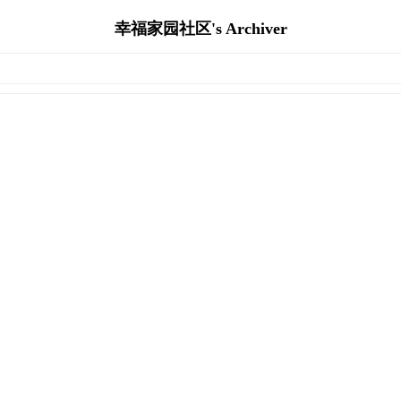
幸福家园社区's Archiver