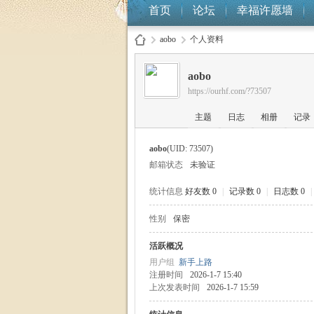
首页
论坛
幸福许愿墙
aobo
个人资料
aobo
https://ourhf.com/?73507
幸
›
›
主题
日志
相册
记录
aobo
(UID: 73507)
邮箱状态
未验证
统计信息
好友数 0
|
记录数 0
|
日志数 0
|
性别
保密
福
活跃概况
用户组
新手上路
注册时间
2026-1-7 15:40
上次发表时间
2026-1-7 15:59